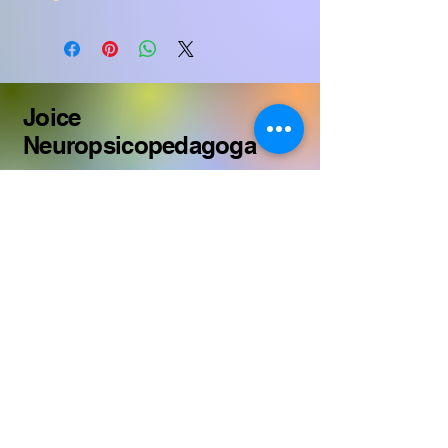
Joice
Neuropsicopedagoga
Nos siga no Instagram​
Política de Privacidade
Declaração de acessibilidade