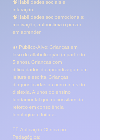
🧠Habilidades sociais e
interação.
🧠Habilidades socioemocionais:
motivação, autoestima e prazer
em aprender.
👶 Público-Alvo: Crianças em
fase de alfabetização (a partir de
5 anos). Crianças com
dificuldades de aprendizagem em
leitura e escrita. Crianças
diagnosticadas ou com sinais de
dislexia. Alunos do ensino
fundamental que necessitam de
reforço em consciência
fonológica e leitura.
🧑‍⚕️ Aplicação Clínica ou
Pedagógica: