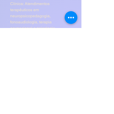
Clínica: Atendimentos
terapêuticos em
neuropsicopedagogia,
fonoaudiologia, terapia
ocupacional e psicologia.
Pedagógica: Uso em sala de aula
inclusiva, salas de recursos
multifuncionais, reforço escolar e
atividades domiciliares com
mediação de familiares ou
cuidadores.
Pode ser aplicado
individualmente ou em pequenos
grupos, adaptando a
complexidade conforme a
necessidade de cada
aluno/paciente