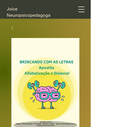
Joice
Neuropsicopedagoga