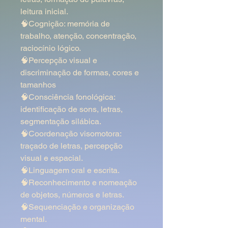
leitura inicial.
🧠Cognição: memória de
trabalho, atenção, concentração,
raciocínio lógico.
🧠Percepção visual e
discriminação de formas, cores e
tamanhos
🧠Consciência fonológica:
identificação de sons, letras,
segmentação silábica.
🧠Coordenação visomotora:
traçado de letras, percepção
visual e espacial.
🧠Linguagem oral e escrita.
🧠Reconhecimento e nomeação
de objetos, números e letras.
🧠Sequenciação e organização
mental.