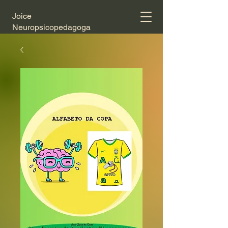
Joice
Neuropsicopedagoga