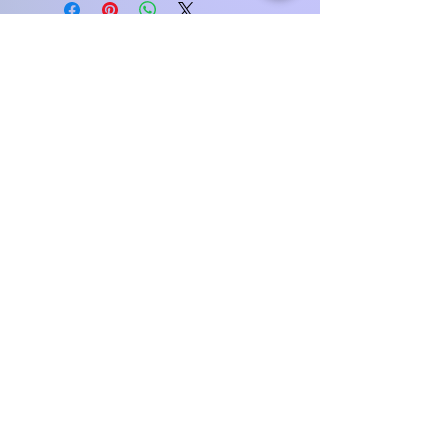
Joice
Neuropsicopedagoga
Nos siga no Instagram​
Política de Privacidade
Declaração de acessibilidade
Política de Envio
Termos e Condições