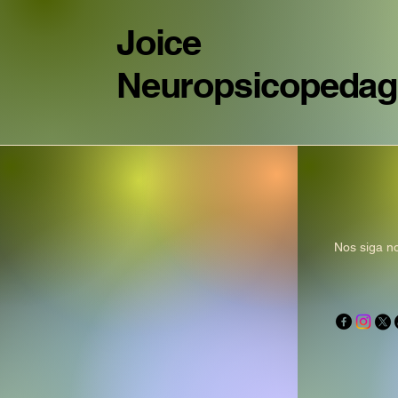
Joice
Neuropsicopeda
Nos siga no