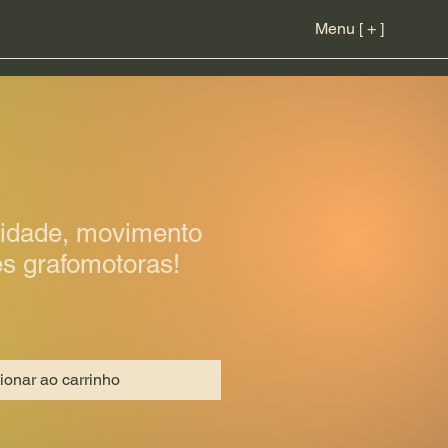
Menu [ + ]
cidade, movimento
es grafomotoras!
ionar ao carrinho