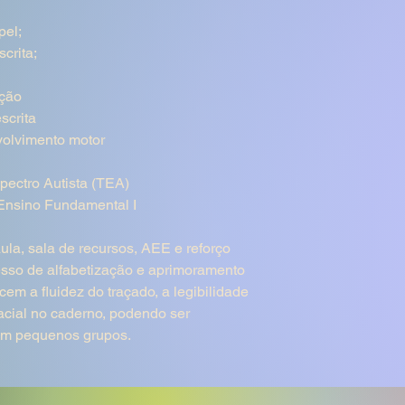
pel;
 escrita;
ação
scrita
volvimento motor
pectro Autista (TEA)
 Ensino Fundamental I
ula, sala de recursos, AEE e reforço
esso de alfabetização e aprimoramento
cem a fluidez do traçado, a legibilidade
acial no caderno, podendo ser
 em pequenos grupos.